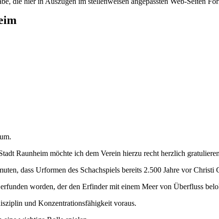
e, die hier in Auszügen im stellenweisen angepassten Web-Seiten Forma
eim
äum.
adt Raunheim möchte ich dem Verein hierzu recht herzlich gratulieren
ten, dass Urformen des Schachspiels bereits 2.500 Jahre vor Christi G
g erfunden worden, der den Erfinder mit einem Meer von Überfluss belo
isziplin und Konzentrationsfähigkeit voraus.