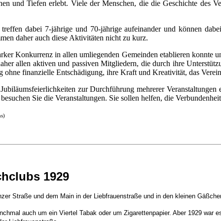
n und Tiefen erlebt. Viele der Menschen, die die Geschichte des Vere
n treffen dabei 7-jährige und 70-jährige aufeinander und können dabei
en daher auch diese Aktivitäten nicht zu kurz.
arker Konkurrenz in allen umliegenden Gemeinden etablieren konnte und g
aher allen aktiven und passiven Mitgliedern, die durch ihre Unterstüt
ng ohne finanzielle Entschädigung, ihre Kraft und Kreativität, das Verei
ubiläumsfeierlichkeiten zur Durchführung mehrerer Veranstaltungen en
d besuchen Sie die Veranstaltungen. Sie sollen helfen, die Verbun
s)
chclubs 1929
zer Straße und dem Main in der Liebfrauenstraße und in den kleinen Gäßche
anchmal auch um ein Viertel Tabak oder um Zigarettenpapier. Aber 1929 war 