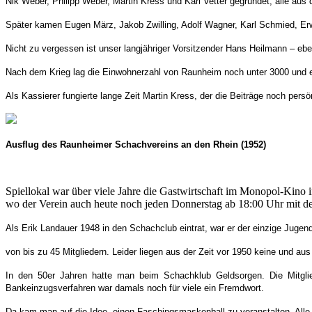
Nik Weber, Philipp Weber, Martin Kress und Karl Vetter gegründet, alle aus 
Später kamen Eugen März, Jakob Zwilling, Adolf Wagner, Karl Schmied, Erwi
Nicht zu vergessen ist unser langjähriger Vorsitzender Hans Heilmann – ebe
Nach dem Krieg lag die Einwohnerzahl von Raunheim noch unter 3000 und 
Als Kassierer fungierte lange Zeit Martin Kress, der die Beiträge noch persö
Ausflug des Raunheimer Schachvereins an den Rhein (1952)
Spiellokal war über viele Jahre die Gastwirtschaft im Monopol-Kino i
wo der Verein auch heute noch jeden Donnerstag ab 18:00 Uhr mit de
Als Erik Landauer 1948 in den Schachclub eintrat, war er der einzige Jugendl
von bis zu 45 Mitgliedern. Leider liegen aus der Zeit vor 1950 keine und aus
In den 50er Jahren hatte man beim Schachklub Geldsorgen. Die Mitglie
Bankeinzugsverfahren war damals noch für viele ein Fremdwort.
Da kam man auf die Idee, einen Faschingsmaskenball zu veranstalten. Alle