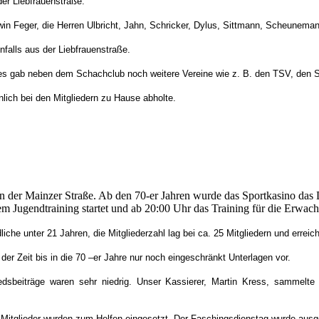
der Liebfrauenstraße.
n Feger, die Herren Ulbricht, Jahn, Schricker, Dylus, Sittmann, Scheunemann
nfalls aus der Liebfrauenstraße.
es gab neben dem Schachclub noch weitere Vereine wie z. B. den TSV, den S
nlich bei den Mitgliedern zu Hause abholte.
n der Mainzer Straße. Ab den 70-er Jahren wurde das Sportkasino das D
m Jugendtraining startet und ab 20:00 Uhr das Training für die Erwach
iche unter 21 Jahren, die Mitgliederzahl lag bei ca. 25 Mitgliedern und erreich
 der Zeit bis in die 70 –er Jahre nur noch eingeschränkt Unterlagen vor.
dsbeiträge waren sehr niedrig. Unser Kassierer, Martin Kress, sammelte
 Mitglieder wurden zum Helfen eingesetzt. Der Faschingsdienstag wurde ausg