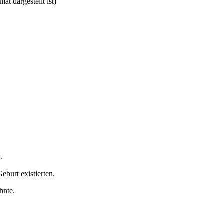
t dargestellt ist)
.
eburt existierten.
hnte.