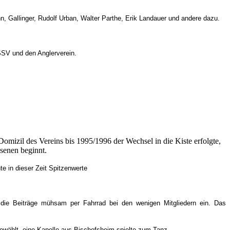
, Gallinger, Rudolf Urban, Walter Parthe, Erik Landauer und andere dazu.
SV und den Anglerverein.
omizil des Vereins bis 1995/1996 der Wechsel in die Kiste erfolgte,
senen beginnt.
te in dieser Zeit Spitzenwerte
 die Beiträge mühsam per Fahrrad bei den wenigen Mitgliedern ein. Das
ewählt, eine Kapelle aus Bischofsheim spielte zum Tanz.