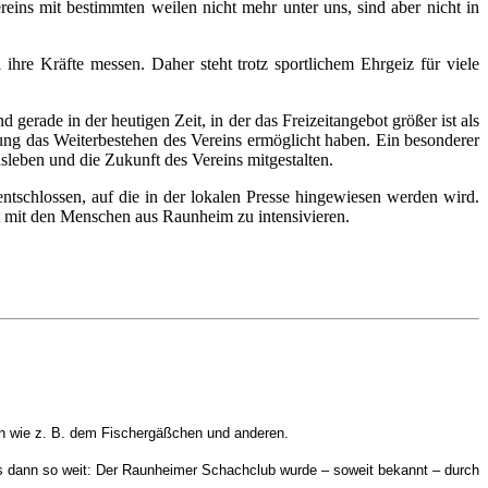
ins mit bestimmten weilen nicht mehr unter uns, sind aber nicht in
 ihre Kräfte messen. Daher steht trotz sportlichem Ehrgeiz für viele
erade in der heutigen Zeit, in der das Freizeitangebot größer ist als
zung das Weiterbestehen des Vereins ermöglicht haben. Ein besonderer
nsleben und die Zukunft des Vereins mitgestalten.
tschlossen, auf die in der lokalen Presse hingewiesen werden wird.
denheit mit den Menschen aus Raunheim zu intensivieren.
n wie z. B. dem Fischergäßchen und anderen.
es dann so weit: Der Raunheimer Schachclub wurde – soweit bekannt – durch