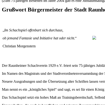
(Zum 75-jährigen Bestehen im Jahre 2004 gab es eine Jubiläumsausgab
Grußwort Bürgermeister der Stadt Raunh
„
Im Schachspiel offenbart sich durchaus,
ob jemand Fantasie und Initiative hat oder nicht
.“
Christian Morgenstern
Der Raunheimer Schachverein 1929 e.V. feiert sein 75-jähriges Jubil
Im Namen des Magistrats und der Stadtverordnetenversammlung der St
Neuere Ausgrabungen und die Übersetzung alter Schriften lassen vermu
Man nennt es ein „königliches Spiel“ und sagt, es sei für einen Köni
Das Schachspiel setzt ein hohes Maß an Trainingsbereitschaft, Selbstd