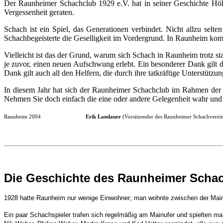
Der Raunheimer Schachclub 1929 e.V. hat in seiner Geschichte Höhe
Vergessenheit geraten.
Schach ist ein Spiel, das Generationen verbindet. Nicht allzu selte
Schachbegeisterte die Geselligkeit im Vordergrund. In Raunheim komm
Vielleicht ist das der Grund, warum sich Schach in Raunheim trotz st
je zuvor, einen neuen Aufschwung erlebt. Ein besonderer Dank gilt d
Dank gilt auch all den Helfern, die durch ihre tatkräftige Unterstützu
In diesem Jahr hat sich der Raunheimer Schachclub im Rahmen der J
Nehmen Sie doch einfach die eine oder andere Gelegenheit wahr un
Raunheim 2004
Erik Landauer
(Vorsitzender des Raunheimer Schachverein
Die Geschichte des Raunheimer Scha
1928 hatte Raunheim nur wenige Einwohner; man wohnte zwischen der Main
Ein paar Schachspieler trafen sich regelmäßig am Mainufer und spielten m